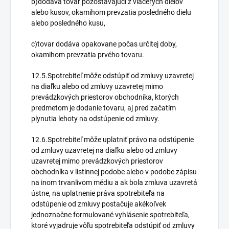
b)dodáva tovar pozostávajúci z viacerých dielov
alebo kusov, okamihom prevzatia posledného dielu
alebo posledného kusu,
c)tovar dodáva opakovane počas určitej doby,
okamihom prevzatia prvého tovaru.
12.5.Spotrebiteľ môže odstúpiť od zmluvy uzavretej
na diaľku alebo od zmluvy uzavretej mimo
prevádzkových priestorov obchodníka, ktorých
predmetom je dodanie tovaru, aj pred začatím
plynutia lehoty na odstúpenie od zmluvy.
12.6.Spotrebiteľ môže uplatniť právo na odstúpenie
od zmluvy uzavretej na diaľku alebo od zmluvy
uzavretej mimo prevádzkových priestorov
obchodníka v listinnej podobe alebo v podobe zápisu
na inom trvanlivom médiu a ak bola zmluva uzavretá
ústne, na uplatnenie práva spotrebiteľa na
odstúpenie od zmluvy postačuje akékoľvek
jednoznačne formulované vyhlásenie spotrebiteľa,
ktoré vyjadruje vôľu spotrebiteľa odstúpiť od zmluvy