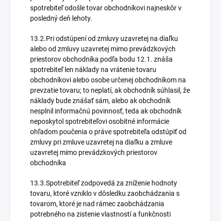
spotrebiteľ odošle tovar obchodníkovi najneskôr v
posledný deň lehoty.
13.2.Pri odstúpení od zmluvy uzavretej na diaľku
alebo od zmluvy uzavretej mimo prevádzkových
priestorov obchodníka podľa bodu 12.1. znáša
spotrebiteľ len náklady na vrátenie tovaru
obchodníkovi alebo osobe určenej obchodníkom na
prevzatie tovaru; to neplatí, ak obchodník súhlasil, že
náklady bude znášať sám, alebo ak obchodník
nesplnil informačnú povinnosť, teda ak obchodník
neposkytol spotrebiteľovi osobitné informácie
ohľadom poučenia o práve spotrebiteľa odstúpiť od
zmluvy pri zmluve uzavretej na diaľku a zmluve
uzavretej mimo prevádzkových priestorov
obchodníka
13.3.Spotrebiteľ zodpovedá za zníženie hodnoty
tovaru, ktoré vzniklo v dôsledku zaobchádzania s
tovarom, ktoré je nad rámec zaobchádzania
potrebného na zistenie vlastností a funkčnosti