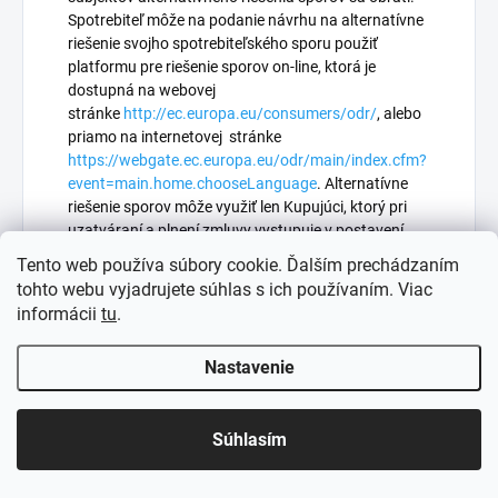
Spotrebiteľ môže na podanie návrhu na alternatívne
riešenie svojho spotrebiteľského sporu použiť
platformu pre riešenie sporov on-line, ktorá je
dostupná na webovej
stránke
http://ec.europa.eu/consumers/odr/
, alebo
priamo na internetovej stránke
https://webgate.ec.europa.eu/odr/main/index.cfm?
event=main.home.chooseLanguage
. Alternatívne
riešenie sporov môže využiť len Kupujúci, ktorý pri
uzatváraní a plnení zmluvy vystupuje v postavení
spotrebiteľa. Alternatívne riešenie sporov sa týka len
Tento web používa súbory cookie. Ďalším prechádzaním
sporu medzi spotrebiteľom a Predávajúcim,
tohto webu vyjadrujete súhlas s ich používaním. Viac
vyplývajúceho zo spotrebiteľskej zmluvy alebo
informácii
tu
.
súvisiaceho so spotrebiteľskou zmluvou.
Alternatívne riešenie sporov sa týka len zmlúv
Nastavenie
uzatvorených na diaľku. Subjekt alternatívneho
riešenia sporov môže návrh odmietnuť, ak
vyčísliteľná hodnota sporu nepresahuje sumu 20 eur.
Súhlasím
Subjekt ARS môže od spotrebiteľa požadovať
úhradu poplatku za začatie alternatívneho riešenia
sporu maximálne do výšky 5 EUR s DPH.