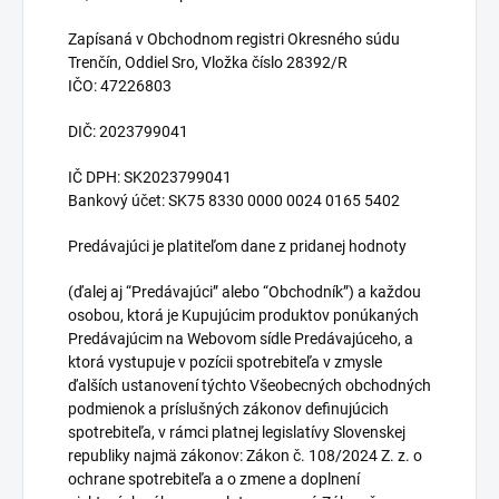
Zapísaná v Obchodnom registri Okresného súdu
Trenčín, Oddiel Sro, Vložka číslo 28392/R
IČO: 47226803
DIČ: 2023799041
IČ DPH: SK2023799041
Bankový účet: SK75 8330 0000 0024 0165 5402
Predávajúci je platiteľom dane z pridanej hodnoty
(ďalej aj “Predávajúci” alebo “Obchodník”) a každou
osobou, ktorá je Kupujúcim produktov ponúkaných
Predávajúcim na Webovom sídle Predávajúceho, a
ktorá vystupuje v pozícii spotrebiteľa v zmysle
ďalších ustanovení týchto Všeobecných obchodných
podmienok a príslušných zákonov definujúcich
spotrebiteľa, v rámci platnej legislatívy Slovenskej
republiky najmä zákonov: Zákon č. 108/2024 Z. z. o
ochrane spotrebiteľa a o zmene a doplnení