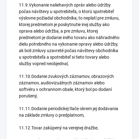
11.9.Vykonanie naliehavých opráv alebo údržby
počas návštevy u spotrebiteľa, o ktorú spotrebiteľ
výslovne požiadal obchodníka; to neplatí pre zmluvu,
ktorej predmetom je poskytnutie inej služby ako
oprava alebo údržba, a pre zmluvu, ktorej
predmetom je dodanie iného tovaru ako náhradného
dielu potrebného na vykonanie opravy alebo údržby,
ak boli zmluvy uzavreté počas návštevy obchodníka
u spotrebiteľa a spotrebiteľ si tieto tovary alebo
služby vopred neobjednal,
11.10.Dodanie zvukových záznamov, obrazových
záznamov, audiovizuálnych záznamov alebo
softvéru v ochrannom obale, ktorý bol po dodaní
porušený,
11.11.Dodanie periodickej tlače okrem jej dodávania
na základe zmluvy o predplatnom,
11.12.Tovar zakúpený na verejnej dražbe,