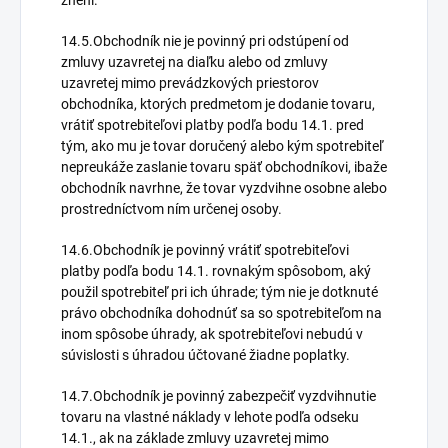
znení.
14.5.Obchodník nie je povinný pri odstúpení od
zmluvy uzavretej na diaľku alebo od zmluvy
uzavretej mimo prevádzkových priestorov
obchodníka, ktorých predmetom je dodanie tovaru,
vrátiť spotrebiteľovi platby podľa bodu 14.1. pred
tým, ako mu je tovar doručený alebo kým spotrebiteľ
nepreukáže zaslanie tovaru späť obchodníkovi, ibaže
obchodník navrhne, že tovar vyzdvihne osobne alebo
prostredníctvom ním určenej osoby.
14.6.Obchodník je povinný vrátiť spotrebiteľovi
platby podľa bodu 14.1. rovnakým spôsobom, aký
použil spotrebiteľ pri ich úhrade; tým nie je dotknuté
právo obchodníka dohodnúť sa so spotrebiteľom na
inom spôsobe úhrady, ak spotrebiteľovi nebudú v
súvislosti s úhradou účtované žiadne poplatky.
14.7.Obchodník je povinný zabezpečiť vyzdvihnutie
tovaru na vlastné náklady v lehote podľa odseku
14.1., ak na základe zmluvy uzavretej mimo