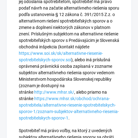
jej odoslania spotrebiteľom, spotrebiteľ má právo
podať návrh na začatie alternatívneho riešenia sporu
podľa ustanovenia § 12 zákona č. 391/2015 Z.z. o
alternatívnom riešení spotrebiteľských sporov a o
zmene a doplnení niektorých zákonov v platnom
znení. Príslušným subjektom na alternatívne riešenie
spotrebiteľských sporov s Predávajúcim je Slovenská
obchodná inšpekcia (kontakt nájdete
https://www.soi.sk/sk/alternativne-riesenie-
spotrebitelskych-sporov.soi
), alebo iná príslušná
oprávnená právnická osoba zapísaná v zozname
subjektov alternatívneho riešenia sporov vedenom
Ministerstvom hospodárska Slovenskej republiky
(zoznam je dostupný na
stránke
http://www.mhsr.sk/
, alebo priamo na
stránke
https://www.mhsr.sk/obchod/ochrana-
spotrebitela/alternativne-riesenie-spotrebitelskych-
sporov-1/zoznam-subjektov-alternativneho-riesenia-
spotrebitelskych-sporov-1
.
Spotrebiteľ má právo voľby, na ktorý z uvedených
subjektov alternatívneho riešenia sporov sa obráti.