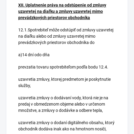
XII.
Uplatnenie práva na odstúpenie od zmluvy
uzavretej na diaľku a zmluvy uzavretej mimo
prevádzkových priestorov obchodníka
12.1.Spotrebiteľ môže odstúpiť od zmluvy uzavretej
na diaľku alebo od zmluvy uzavretej mimo
prevádzkových priestorov obchodníka do
a)14 dní odo dňa
prevzatia tovaru spotrebiteľom podľa bodu 12.4.
uzavretia zmluvy, ktorej predmetom je poskytnutie
služby,
uzavretia zmluvy o dodávaní vody, ktorá nie je na
predaj v obmedzenom objeme alebo v určenom
množstve, a zmluvy o dodávke a odbere tepla,
uzavretia zmluvy o dodaní digitálneho obsahu, ktorý
obchodník dodáva inak ako na hmotnom nosiči,