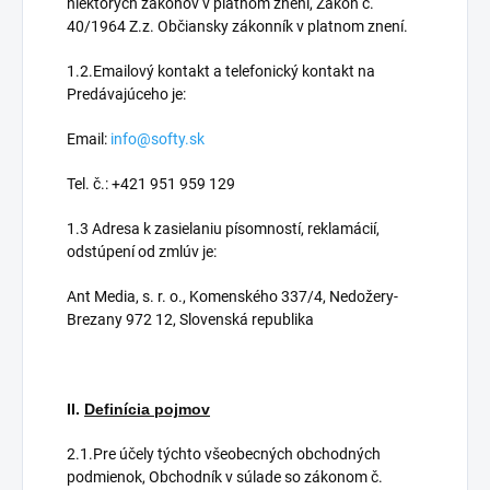
niektorých zákonov v platnom znení, Zákon č.
40/1964 Z.z. Občiansky zákonník v platnom znení.
1.2.Emailový kontakt a telefonický kontakt na
Predávajúceho je:
Email:
info@softy.sk
Tel. č.: +421 951 959 129
1.3 Adresa k zasielaniu písomností, reklamácií,
odstúpení od zmlúv je:
Ant Media, s. r. o., Komenského 337/4, Nedožery-
Brezany 972 12, Slovenská republika
II.
Definícia pojmov
2.1.Pre účely týchto všeobecných obchodných
podmienok, Obchodník v súlade so zákonom č.