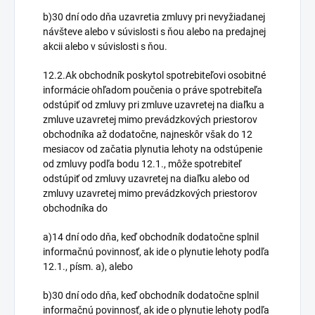
b)30 dní odo dňa uzavretia zmluvy pri nevyžiadanej
návšteve alebo v súvislosti s ňou alebo na predajnej
akcii alebo v súvislosti s ňou.
12.2.Ak obchodník poskytol spotrebiteľovi osobitné
informácie ohľadom poučenia o práve spotrebiteľa
odstúpiť od zmluvy pri zmluve uzavretej na diaľku a
zmluve uzavretej mimo prevádzkových priestorov
obchodníka až dodatočne, najneskôr však do 12
mesiacov od začatia plynutia lehoty na odstúpenie
od zmluvy podľa bodu 12.1., môže spotrebiteľ
odstúpiť od zmluvy uzavretej na diaľku alebo od
zmluvy uzavretej mimo prevádzkových priestorov
obchodníka do
a)14 dní odo dňa, keď obchodník dodatočne splnil
informačnú povinnosť, ak ide o plynutie lehoty podľa
12.1., písm. a), alebo
b)30 dní odo dňa, keď obchodník dodatočne splnil
informačnú povinnosť, ak ide o plynutie lehoty podľa