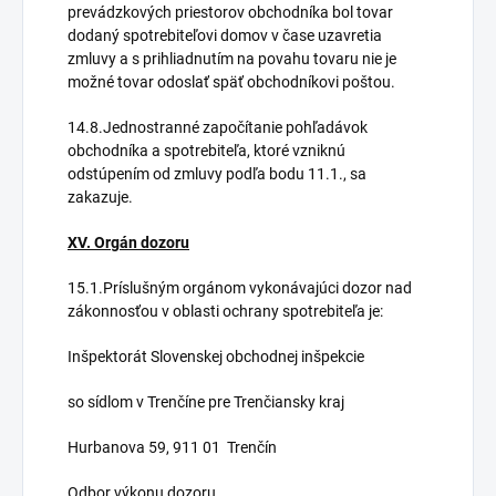
prevádzkových priestorov obchodníka bol tovar
dodaný spotrebiteľovi domov v čase uzavretia
zmluvy a s prihliadnutím na povahu tovaru nie je
možné tovar odoslať späť obchodníkovi poštou.
14.8.Jednostranné započítanie pohľadávok
obchodníka a spotrebiteľa, ktoré vzniknú
odstúpením od zmluvy podľa bodu 11.1., sa
zakazuje.
XV. Orgán dozoru
15.1.Príslušným orgánom vykonávajúci dozor nad
zákonnosťou v oblasti ochrany spotrebiteľa je:
Inšpektorát Slovenskej obchodnej inšpekcie
so sídlom v Trenčíne pre Trenčiansky kraj
Hurbanova 59, 911 01 Trenčín
Odbor výkonu dozoru