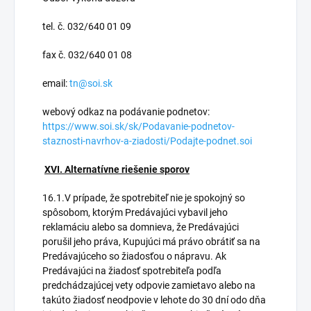
tel. č. 032/640 01 09
fax č. 032/640 01 08
email:
tn@soi.sk
webový odkaz na podávanie podnetov:
https://www.soi.sk/sk/Podavanie-podnetov-
staznosti-navrhov-a-ziadosti/Podajte-podnet.soi
XVI. Alternatívne riešenie sporov
16.1.V prípade, že spotrebiteľ nie je spokojný so
spôsobom, ktorým Predávajúci vybavil jeho
reklamáciu alebo sa domnieva, že Predávajúci
porušil jeho práva, Kupujúci má právo obrátiť sa na
Predávajúceho so žiadosťou o nápravu. Ak
Predávajúci na žiadosť spotrebiteľa podľa
predchádzajúcej vety odpovie zamietavo alebo na
takúto žiadosť neodpovie v lehote do 30 dní odo dňa