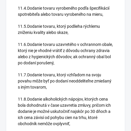
11.4.Dodanie tovaru vyrobeného podľa špecifikácií
spotrebiteľa alebo tovaru vyrobeného na mieru,
11.5.Dodanie tovaru, ktorý podlieha rýchlemu
zníženiu kvality alebo skaze,
11.6.Dodanie tovaru uzavretého v ochrannom obale,
ktorý nie je vhodné vrátiť z dôvodu ochrany zdravia
alebo z hygienických dôvodov, ak ochranný obal bol
po dodaní porušený,
11.7.Dodanie tovaru, ktorý vzhľadom na svoju
povahu môže byť po dodaní neoddeliteľne zmiešaný
s iným tovarom,
11.8.Dodanie alkoholických nápojov, ktorých cena
bola dohodnutá v čase uzavretia zmluvy, pričom ich
dodanie je možné uskutočniť najskôr po 30 dňoch a
ich cena závisí od pohybu cien na trhu, ktoré
obchodník nemôže ovplyvniť,