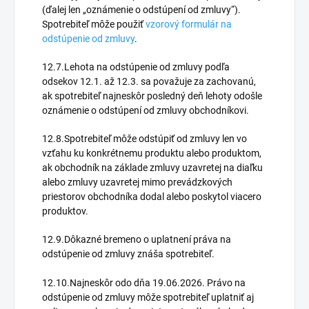
(ďalej len „oznámenie o odstúpení od zmluvy“).
Spotrebiteľ môže použiť
vzorový formulár na
odstúpenie od zmluvy
.
12.7.Lehota na odstúpenie od zmluvy podľa
odsekov 12.1. až 12.3. sa považuje za zachovanú,
ak spotrebiteľ najneskôr posledný deň lehoty odošle
oznámenie o odstúpení od zmluvy obchodníkovi.
12.8.Spotrebiteľ môže odstúpiť od zmluvy len vo
vzťahu ku konkrétnemu produktu alebo produktom,
ak obchodník na základe zmluvy uzavretej na diaľku
alebo zmluvy uzavretej mimo prevádzkových
priestorov obchodníka dodal alebo poskytol viacero
produktov.
12.9.Dôkazné bremeno o uplatnení práva na
odstúpenie od zmluvy znáša spotrebiteľ.
12.10.Najneskôr odo dňa 19.06.2026. Právo na
odstúpenie od zmluvy môže spotrebiteľ uplatniť aj