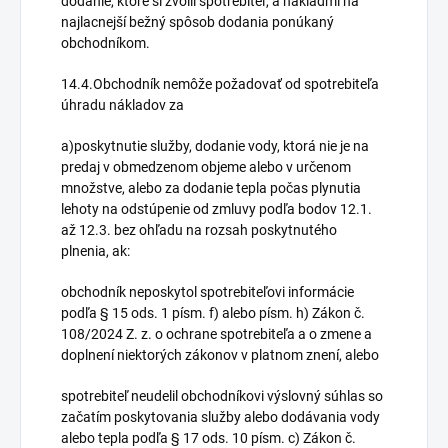
dodanie, ktoré si zvolil spotrebiteľ, a nákladmi na
najlacnejší bežný spôsob dodania ponúkaný
obchodníkom.
14.4.Obchodník nemôže požadovať od spotrebiteľa
úhradu nákladov za
a)poskytnutie služby, dodanie vody, ktorá nie je na
predaj v obmedzenom objeme alebo v určenom
množstve, alebo za dodanie tepla počas plynutia
lehoty na odstúpenie od zmluvy podľa bodov 12.1.
až 12.3. bez ohľadu na rozsah poskytnutého
plnenia, ak:
obchodník neposkytol spotrebiteľovi informácie
podľa § 15 ods. 1 písm. f) alebo písm. h) Zákon č.
108/2024 Z. z. o ochrane spotrebiteľa a o zmene a
doplnení niektorých zákonov v platnom znení, alebo
spotrebiteľ neudelil obchodníkovi výslovný súhlas so
začatím poskytovania služby alebo dodávania vody
alebo tepla podľa § 17 ods. 10 písm. c) Zákon č.