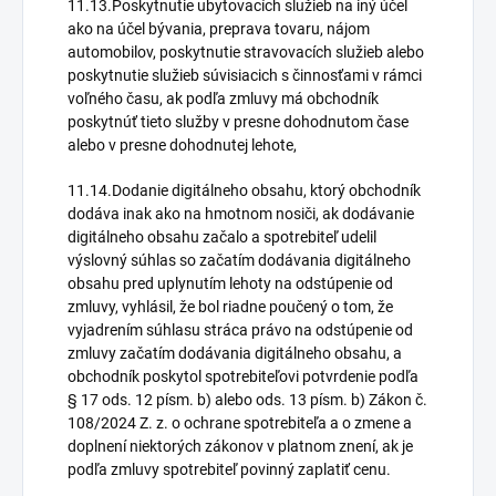
11.13.Poskytnutie ubytovacích služieb na iný účel
ako na účel bývania, preprava tovaru, nájom
automobilov, poskytnutie stravovacích služieb alebo
poskytnutie služieb súvisiacich s činnosťami v rámci
voľného času, ak podľa zmluvy má obchodník
poskytnúť tieto služby v presne dohodnutom čase
alebo v presne dohodnutej lehote,
11.14.Dodanie digitálneho obsahu, ktorý obchodník
dodáva inak ako na hmotnom nosiči, ak dodávanie
digitálneho obsahu začalo a spotrebiteľ udelil
výslovný súhlas so začatím dodávania digitálneho
obsahu pred uplynutím lehoty na odstúpenie od
zmluvy, vyhlásil, že bol riadne poučený o tom, že
vyjadrením súhlasu stráca právo na odstúpenie od
zmluvy začatím dodávania digitálneho obsahu, a
obchodník poskytol spotrebiteľovi potvrdenie podľa
§ 17 ods. 12 písm. b) alebo ods. 13 písm. b) Zákon č.
108/2024 Z. z. o ochrane spotrebiteľa a o zmene a
doplnení niektorých zákonov v platnom znení, ak je
podľa zmluvy spotrebiteľ povinný zaplatiť cenu.