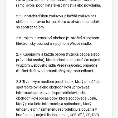
rámci svojej podnikateľskej činnosti alebo povolania.
2.5.Spotrebiteľskou zmluvou je každá zmluva bez
ohľadu na právnu formu, ktorú uzatvára obchodník
so spotrebiteľom.
2.6.Pojem Internetový obchod je totožný s pojmom
Elektronický obchod a s pojmom Webové sídlo.
2.7.Kupujúcim je každá osoba (fyzická osoba alebo
právnická osoba), ktorá odoslala objednávku najmä
využitím webového sídla Predávajúceho, prípadne
ďalšími diaľkovo-komunikačnými prostriedkami.
2.8.Trvanlivým médiom prostriedok, ktorý umožňuje
spotrebiteľovi alebo obchodníkovi uchovávať
informácie adresované spotrebiteľovi alebo
obchodníkovi počas doby, ktorá zodpovedá účelu,
ktorý plnia tieto informácie, a spôsobom, ktorý
umožňuje ich nezmenenú reprodukciu a použitie v
budúcnosti, najmä listina, e-mail, USB kľúč, CD, DVD,