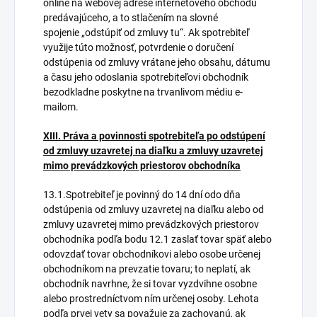
online na webovej adrese internetového obchodu
predávajúceho, a to stlačením na slovné
spojenie „odstúpiť od zmluvy tu“. Ak spotrebiteľ
využije túto možnosť, potvrdenie o doručení
odstúpenia od zmluvy vrátane jeho obsahu, dátumu
a času jeho odoslania spotrebiteľovi obchodník
bezodkladne poskytne na trvanlivom médiu e-
mailom.
XIII. Práva a povinnosti spotrebiteľa po odstúpení
od zmluvy uzavretej na diaľku a zmluvy uzavretej
mimo prevádzkových priestorov obchodníka
13.1.Spotrebiteľ je povinný do 14 dní odo dňa
odstúpenia od zmluvy uzavretej na diaľku alebo od
zmluvy uzavretej mimo prevádzkových priestorov
obchodníka podľa bodu 12.1 zaslať tovar späť alebo
odovzdať tovar obchodníkovi alebo osobe určenej
obchodníkom na prevzatie tovaru; to neplatí, ak
obchodník navrhne, že si tovar vyzdvihne osobne
alebo prostredníctvom ním určenej osoby. Lehota
podľa prvej vety sa považuje za zachovanú, ak