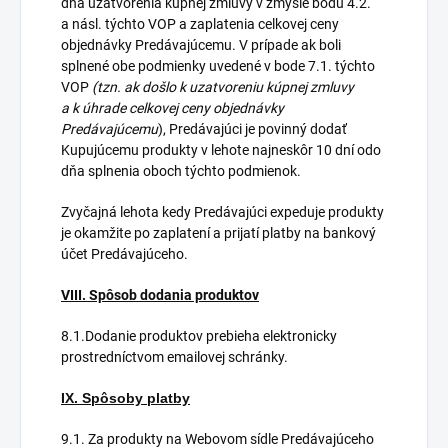
dňa uzatvorenia kúpnej zmluvy v zmysle bodu 4.2.
a násl. týchto VOP a zaplatenia celkovej ceny
objednávky Predávajúcemu. V prípade ak boli
splnené obe podmienky uvedené v bode 7.1. týchto
VOP
(tzn. ak došlo k uzatvoreniu kúpnej zmluvy
a k úhrade celkovej ceny objednávky
Predávajúcemu
), Predávajúci je povinný dodať
Kupujúcemu produkty v lehote najneskôr 10 dní odo
dňa splnenia oboch týchto podmienok.
Zvyčajná lehota kedy Predávajúci expeduje produkty
je okamžite po zaplatení a prijatí platby na bankový
účet Predávajúceho.
VIII. Spôsob dodania produktov
8.1.Dodanie produktov prebieha elektronicky
prostredníctvom emailovej schránky.
IX. Spôsoby platby
9.1. Za produkty na Webovom sídle Predávajúceho