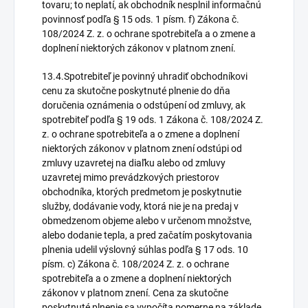
tovaru; to neplatí, ak obchodník nesplnil informačnú
povinnosť podľa § 15 ods. 1 písm. f) Zákona č.
108/2024 Z. z. o ochrane spotrebiteľa a o zmene a
doplnení niektorých zákonov v platnom znení.
13.4.Spotrebiteľ je povinný uhradiť obchodníkovi
cenu za skutočne poskytnuté plnenie do dňa
doručenia oznámenia o odstúpení od zmluvy, ak
spotrebiteľ podľa § 19 ods. 1 Zákona č. 108/2024 Z.
z. o ochrane spotrebiteľa a o zmene a doplnení
niektorých zákonov v platnom znení odstúpi od
zmluvy uzavretej na diaľku alebo od zmluvy
uzavretej mimo prevádzkových priestorov
obchodníka, ktorých predmetom je poskytnutie
služby, dodávanie vody, ktorá nie je na predaj v
obmedzenom objeme alebo v určenom množstve,
alebo dodanie tepla, a pred začatím poskytovania
plnenia udelil výslovný súhlas podľa § 17 ods. 10
písm. c) Zákona č. 108/2024 Z. z. o ochrane
spotrebiteľa a o zmene a doplnení niektorých
zákonov v platnom znení. Cena za skutočne
poskytnuté plnenie sa vypočíta pomerne na základe