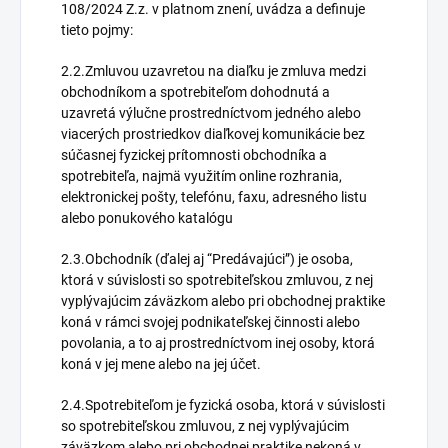
108/2024 Z.z. v platnom znení, uvádza a definuje
tieto pojmy:
2.2.Zmluvou uzavretou na diaľku je zmluva medzi
obchodníkom a spotrebiteľom dohodnutá a
uzavretá výlučne prostredníctvom jedného alebo
viacerých prostriedkov diaľkovej komunikácie bez
súčasnej fyzickej prítomnosti obchodníka a
spotrebiteľa, najmä využitím online rozhrania,
elektronickej pošty, telefónu, faxu, adresného listu
alebo ponukového katalógu
2.3.Obchodník (ďalej aj “Predávajúci”) je osoba,
ktorá v súvislosti so spotrebiteľskou zmluvou, z nej
vyplývajúcim záväzkom alebo pri obchodnej praktike
koná v rámci svojej podnikateľskej činnosti alebo
povolania, a to aj prostredníctvom inej osoby, ktorá
koná v jej mene alebo na jej účet.
2.4.Spotrebiteľom je fyzická osoba, ktorá v súvislosti
so spotrebiteľskou zmluvou, z nej vyplývajúcim
záväzkom alebo pri obchodnej praktike nekoná v