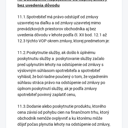
bez uvedenia dôvodu
11.1.Spotrebiteľ má právo odstúpiť od zmluvy
uzavretej na diaľku a od zmluvy uzavretej mimo
prevádzkových priestorov obchodníka aj bez
uvedenia dôvodu v lehote podľa čl. XII bod. 12.1 až
12.3 týchto VOP okrem zmluvy, ktorej predmetom je:
11.2.Poskytnutie služby, ak došlo k úplnému
poskytnutiu služby a poskytovanie služby začalo
pred uplynutím lehoty na odstúpenie od zmluvy s
výslovným súhlasom spotrebiteľa a spotrebiteľ
vyhlásil, že bol riadne poučený o tom, že vyjadrením
súhlasu stráca právo na odstúpenie od zmluvy po
úplnom poskytnutí služby, ak je podľa zmluvy
spotrebiteľ povinný zaplatiť cenu,
11.3.Dodanie alebo poskytnutie produktu, ktorého
cena závisí od pohybu cien na finančnom trhu, ktorý
obchodník nemôže ovplyvniť a ku ktorému môže
dôjsť počas plynutia lehoty na odstúpenie od zmluvy,