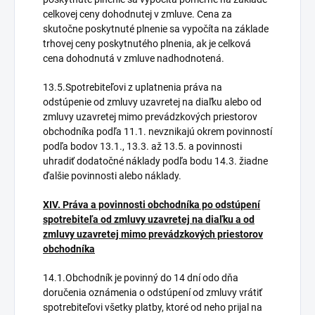
celkovej ceny dohodnutej v zmluve. Cena za
skutočne poskytnuté plnenie sa vypočíta na základe
trhovej ceny poskytnutého plnenia, ak je celková
cena dohodnutá v zmluve nadhodnotená.
13.5.Spotrebiteľovi z uplatnenia práva na
odstúpenie od zmluvy uzavretej na diaľku alebo od
zmluvy uzavretej mimo prevádzkových priestorov
obchodníka podľa 11.1. nevznikajú okrem povinností
podľa bodov 13.1., 13.3. až 13.5. a povinnosti
uhradiť dodatočné náklady podľa bodu 14.3. žiadne
ďalšie povinnosti alebo náklady.
XIV. Práva a povinnosti obchodníka po odstúpení
spotrebiteľa od zmluvy uzavretej na diaľku a od
zmluvy uzavretej mimo prevádzkových priestorov
obchodníka
14.1.Obchodník je povinný do 14 dní odo dňa
doručenia oznámenia o odstúpení od zmluvy vrátiť
spotrebiteľovi všetky platby, ktoré od neho prijal na