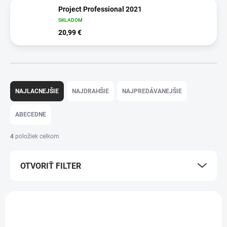
Project Professional 2021
SKLADOM
20,99 €
R
a
NAJLACNEJŠIE
NAJDRAHŠIE
NAJPREDÁVANEJŠIE
d
e
ABECEDNE
n
i
4
položiek celkom
e
p
OTVORIŤ FILTER
r
o
d
V
u
ý
PRE WINDOWS
k
174
p
t