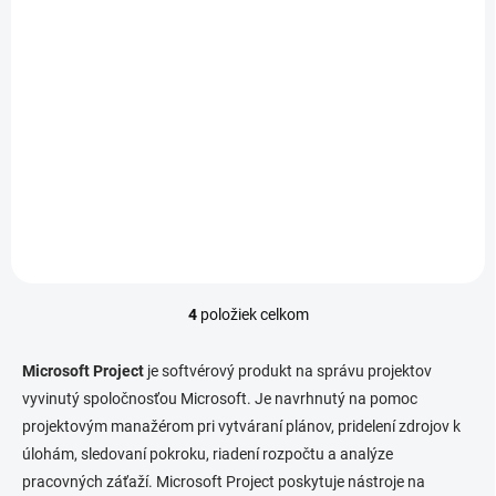
SKLADOM
Project Professional 2024 BIND
49,99 €
Do košíka
40,64 € bez DPH
4
položiek celkom
O
v
l
Microsoft Project
je softvérový produkt na správu projektov
á
vyvinutý spoločnosťou Microsoft. Je navrhnutý na pomoc
d
projektovým manažérom pri vytváraní plánov, pridelení zdrojov k
a
c
úlohám, sledovaní pokroku, riadení rozpočtu a analýze
i
pracovných záťaží. Microsoft Project poskytuje nástroje na
e