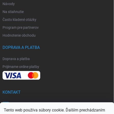
Návody
Na stiahnutie
Často kladené otázky
Program pre partnerov
Hodnotenie obchodu
DOPRAVA A PLATBA
Doprava a platba
Prijímame online platby
KONTAKT
info
@
softy.sk
Tento web používa súbory cookie. Ďalším prechádzaním
+421 951 959 129