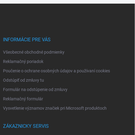
Z
á
p
ä
t
i
INFORMÁCIE PRE VÁS
e
Všeobecné obchodné podmienky
Reklamačný poriadok
Poučenie o ochrane osobných údajov a používaní cookies
Odstúpiť od zmluvy tu
Formulár na odstúpenie od zmluvy
Reklamačný formulár
Vysvetlenie významov značiek pri Microsoft produktoch
ZÁKAZNICKY SERVIS