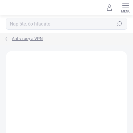
Prejsť
na
obsah
Hľadať
Antivírusy a VPN
ZNAČKA:
AVAST