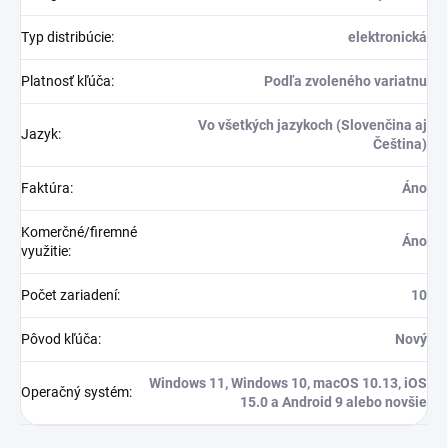
Typ distribúcie
:
elektronická
Platnosť kľúča
:
Podľa zvoleného variatnu
Vo všetkých jazykoch (Slovenčina aj
Jazyk
:
Čeština)
Faktúra
:
Áno
Komerčné/firemné
Áno
využitie
:
Počet zariadení
:
10
Pôvod kľúča
:
Nový
Windows 11, Windows 10, macOS 10.13, iOS
Operačný systém
:
15.0 a Android 9 alebo novšie