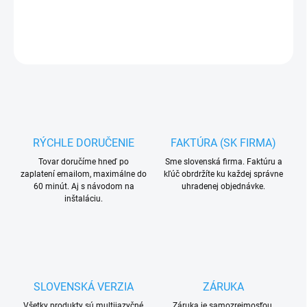
DETAILNÉ INFORMÁCIE
OPÝTAŤ SA
RÝCHLE DORUČENIE
FAKTÚRA (SK FIRMA)
Tovar doručíme hneď po
Sme slovenská firma. Faktúru a
zaplatení emailom, maximálne do
kľúč obrdržíte ku každej správne
60 minút. Aj s návodom na
uhradenej objednávke.
inštaláciu.
SLOVENSKÁ VERZIA
ZÁRUKA
Všetky produkty sú multijazyčné,
Záruka je samozrejmosťou.