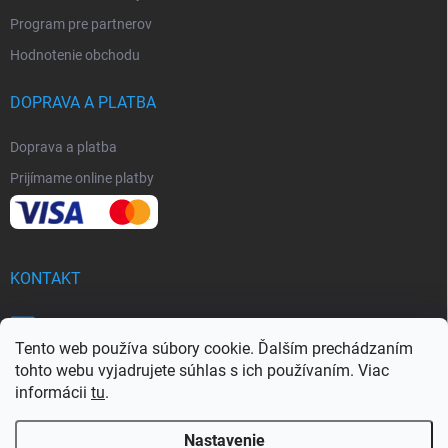
Program pre partnerov
Hodnotenie obchodu
DOPRAVA A PLATBA
Doprava a platba
Prijímame online platby
KONTAKT
info
@
softy.sk
Tento web používa súbory cookie. Ďalším prechádzaním
+421 951 959 129
tohto webu vyjadrujete súhlas s ich používaním. Viac
informácii
tu
.
Nastavenie