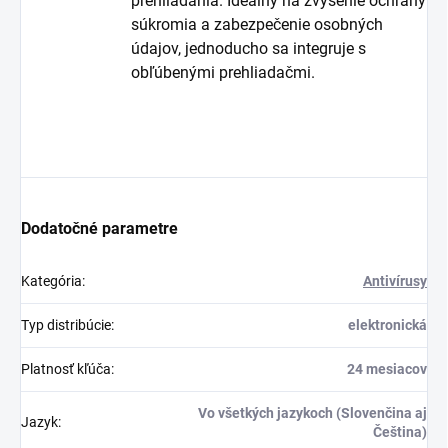
prehliadania. Ideálny na zvýšenie ochrany
súkromia a zabezpečenie osobných
údajov, jednoducho sa integruje s
obľúbenými prehliadačmi.
Dodatočné parametre
Kategória
:
Antivírusy
Typ distribúcie
:
elektronická
Platnosť kľúča
:
24 mesiacov
Vo všetkých jazykoch (Slovenčina aj
Jazyk
:
Čeština)