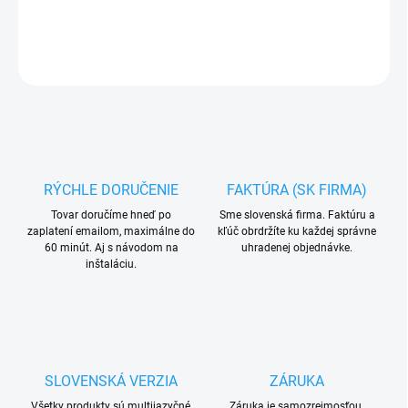
DETAILNÉ INFORMÁCIE
OPÝTAŤ SA
RÝCHLE DORUČENIE
FAKTÚRA (SK FIRMA)
Tovar doručíme hneď po
Sme slovenská firma. Faktúru a
zaplatení emailom, maximálne do
kľúč obrdržíte ku každej správne
60 minút. Aj s návodom na
uhradenej objednávke.
inštaláciu.
SLOVENSKÁ VERZIA
ZÁRUKA
Všetky produkty sú multijazyčné,
Záruka je samozrejmosťou.