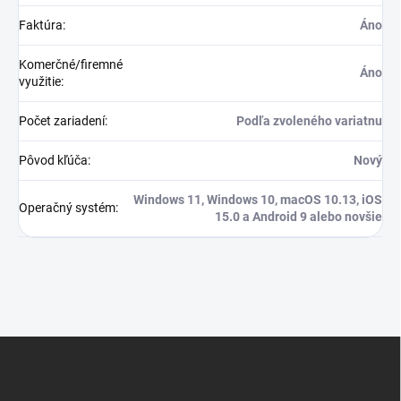
Faktúra
:
Áno
Komerčné/firemné
Áno
využitie
:
Počet zariadení
:
Podľa zvoleného variatnu
Pôvod kľúča
:
Nový
Windows 11, Windows 10, macOS 10.13, iOS
Operačný systém
:
15.0 a Android 9 alebo novšie
Z
á
p