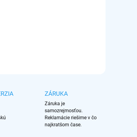
Pridať do košíka
RZIA
ZÁRUKA
Záruka je
samozrejmosťou.
skú
Reklamácie riešime v čo
najkratšom čase.