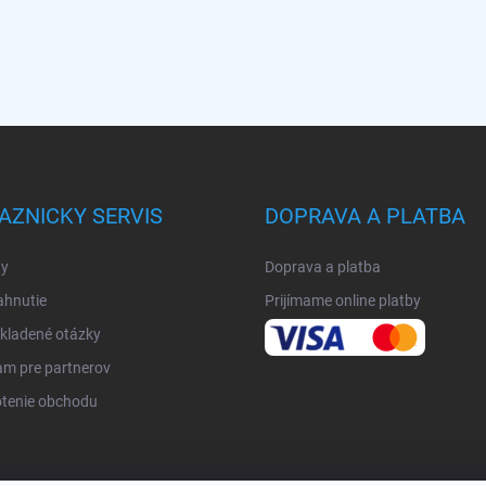
AZNICKY SERVIS
DOPRAVA A PLATBA
y
Doprava a platba
ahnutie
Prijímame online platby
kladené otázky
am pre partnerov
tenie obchodu