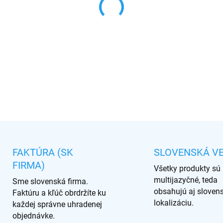
−
+
DETAILNÉ INFORMÁCIE
OPÝTAŤ SA
FAKTÚRA (SK
SLOVENSKÁ VE
FIRMA)
Všetky produkty sú
multijazyčné, teda
Sme slovenská firma.
obsahujú aj sloven
Faktúru a kľúč obrdržíte ku
lokalizáciu.
každej správne uhradenej
objednávke.