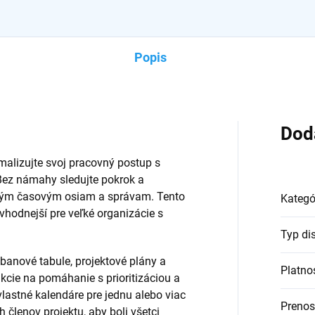
Popis
Dod
imalizujte svoj pracovný postup s
Bez námahy sledujte pokrok a
ným časovým osiam a správam. Tento
Kategó
vhodnejší pre veľké organizácie s
Typ dis
banové tabule, projektové plány a
Platno
kcie na pomáhanie s prioritizáciou a
vlastné kalendáre pre jednu alebo viac
Prenos
h členov projektu, aby boli všetci