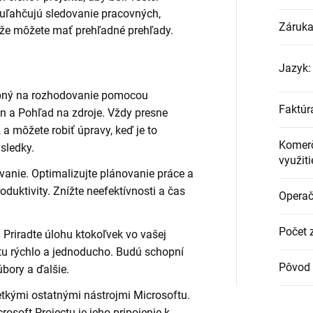
uľahčujú sledovanie pracovných,
Záruk
kže môžete mať prehľadné prehľady.
Jazyk
:
ebný na rozhodovanie pomocou
Faktúr
n a Pohľad na zdroje. Vždy presne
, a môžete robiť úpravy, keď je to
Komerč
ýsledky.
využiti
anie. Optimalizujte plánovanie práce a
duktivity. Znížte neefektívnosti a čas
Operač
Počet 
 Priradte úlohu ktokoľvek vo vašej
ktu rýchlo a jednoducho. Budú schopní
Pôvod 
úbory a ďalšie.
tkými ostatnými nástrojmi Microsoftu.
osoft Projectu je jeho pripojenie k