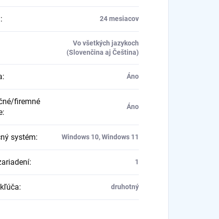
a
:
24 mesiacov
Vo všetkých jazykoch
(Slovenčina aj Čeština)
a
:
Áno
né/firemné
Áno
e
:
ný systém
:
Windows 10, Windows 11
zariadení
:
1
kľúča
:
druhotný