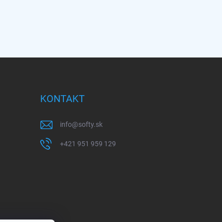
KONTAKT
info
@
softy.sk
+421 951 959 129