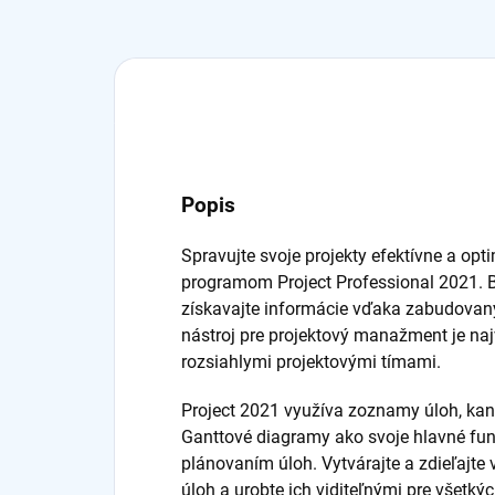
Popis
Spravujte svoje projekty efektívne a opt
programom Project Professional 2021. 
získavajte informácie vďaka zabudova
nástroj pre projektový manažment je naj
rozsiahlymi projektovými tímami.
Project 2021 využíva zoznamy úloh, kan
Ganttové diagramy ako svoje hlavné fun
plánovaním úloh. Vytvárajte a zdieľajte 
úloh a urobte ich viditeľnými pre všetkýc