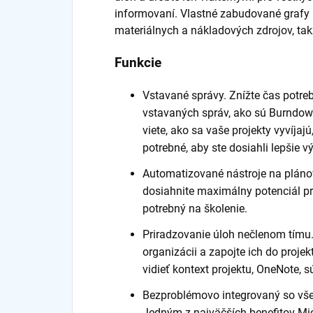
informovaní. Vlastné zabudované grafy 
materiálnych a nákladových zdrojov, ta
Funkcie
Vstavané správy. Znížte čas potr
vstavaných správ, ako sú Burndow
viete, ako sa vaše projekty vyvíjajú
potrebné, aby ste dosiahli lepšie v
Automatizované nástroje na plánov
dosiahnite maximálny potenciál pro
potrebný na školenie.
Priradzovanie úloh nečlenom tímu.
organizácii a zapojte ich do proje
vidieť kontext projektu, OneNote, s
Bezproblémovo integrovaný so vše
Jedným z najväčších benefitov Micr