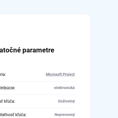
atočné parametre
ria
:
Microsoft Project
tribúcie
:
elektronická
sť kľúča
:
Doživotný
iteľnosť kľúča
:
Neprenosný