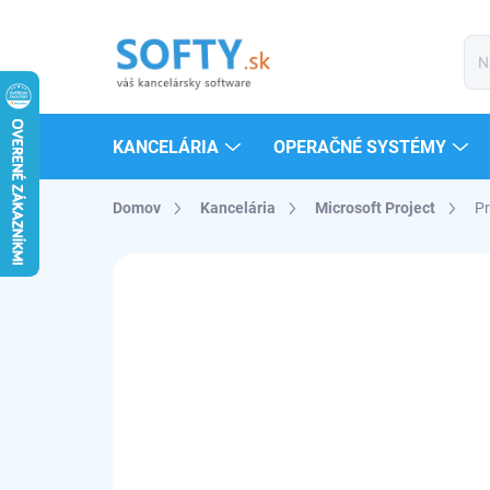
Prejsť
na
obsah
KANCELÁRIA
OPERAČNÉ SYSTÉMY
Domov
Kancelária
Microsoft Project
Pr
ZNAČKA:
MICROSOFT
PRE WINDOWS
NEPRENOSNÝ