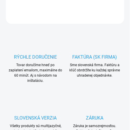
DETAILNÉ INFORMÁCIE
OPÝTAŤ SA
RÝCHLE DORUČENIE
FAKTÚRA (SK FIRMA)
Tovar doručíme hneď po
Sme slovenská firma. Faktúru a
zaplatení emailom, maximálne do
kľúč obrdržíte ku každej správne
60 minút. Aj s návodom na
uhradenej objednávke.
inštaláciu.
SLOVENSKÁ VERZIA
ZÁRUKA
Všetky produkty sú multijazyčné,
Záruka je samozrejmosťou.