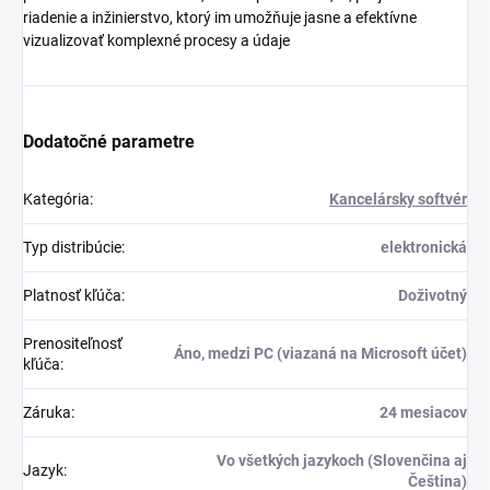
riadenie a inžinierstvo, ktorý im umožňuje jasne a efektívne
vizualizovať komplexné procesy a údaje
Dodatočné parametre
Kategória
:
Kancelársky softvér
Typ distribúcie
:
elektronická
Platnosť kľúča
:
Doživotný
Prenositeľnosť
Áno, medzi PC (viazaná na Microsoft účet)
kľúča
:
Záruka
:
24 mesiacov
Vo všetkých jazykoch (Slovenčina aj
Jazyk
:
Čeština)