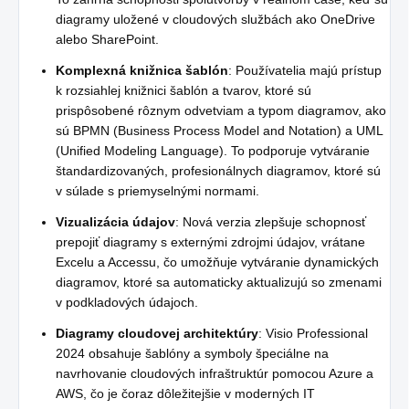
diagramy uložené v cloudových službách ako OneDrive
alebo SharePoint.
Komplexná knižnica šablón
: Používatelia majú prístup
k rozsiahlej knižnici šablón a tvarov, ktoré sú
prispôsobené rôznym odvetviam a typom diagramov, ako
sú BPMN (Business Process Model and Notation) a UML
(Unified Modeling Language). To podporuje vytváranie
štandardizovaných, profesionálnych diagramov, ktoré sú
v súlade s priemyselnými normami.
Vizualizácia údajov
: Nová verzia zlepšuje schopnosť
prepojiť diagramy s externými zdrojmi údajov, vrátane
Excelu a Accessu, čo umožňuje vytváranie dynamických
diagramov, ktoré sa automaticky aktualizujú so zmenami
v podkladových údajoch.
Diagramy cloudovej architektúry
: Visio Professional
2024 obsahuje šablóny a symboly špeciálne na
navrhovanie cloudových infraštruktúr pomocou Azure a
AWS, čo je čoraz dôležitejšie v moderných IT