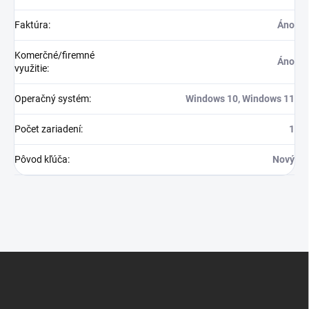
Faktúra
:
Áno
Komerčné/firemné
Áno
využitie
:
Operačný systém
:
Windows 10, Windows 11
Počet zariadení
:
1
Pôvod kľúča
:
Nový
Z
á
p
ä