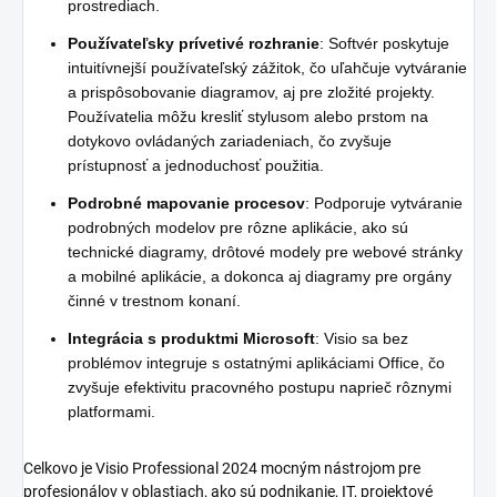
prostrediach.
Používateľsky prívetivé rozhranie
: Softvér poskytuje
intuitívnejší používateľský zážitok, čo uľahčuje vytváranie
a prispôsobovanie diagramov, aj pre zložité projekty.
Používatelia môžu kresliť stylusom alebo prstom na
dotykovo ovládaných zariadeniach, čo zvyšuje
prístupnosť a jednoduchosť použitia.
Podrobné mapovanie procesov
: Podporuje vytváranie
podrobných modelov pre rôzne aplikácie, ako sú
technické diagramy, drôtové modely pre webové stránky
a mobilné aplikácie, a dokonca aj diagramy pre orgány
činné v trestnom konaní.
Integrácia s produktmi Microsoft
: Visio sa bez
problémov integruje s ostatnými aplikáciami Office, čo
zvyšuje efektivitu pracovného postupu naprieč rôznymi
platformami.
Celkovo je Visio Professional 2024 mocným nástrojom pre
profesionálov v oblastiach, ako sú podnikanie, IT, projektové