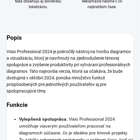
teda obsahujú aj slovenskú
Reklamácie riešime v čo
lokalizáciu.
najkratšom čase.
Popis
Visio Professional 2024 je pokročilý nástroj na tvorbu diagramov
a vizualizáciu, ktorý je navrhnutý na zjednodušenie tímovej
spolupráce a zvýšenie produktivity pri vytváraní profesionálnych
diagramov. Táto najnovšia verzia, ktorá sa očakáva, že bude
dostupná v októbri 2024, ponúka množstvo funkcií
prispôsobených pre jednotlivých používateľov aj pre
spolupracujúce tímy.
Funkcie
Vylepšená spolupráca
: Visio Professional 2024
umožňuje viacerým používateľom pracovať na
diagramoch súčasne, čo je ideálne pre tímové projekty.
To zahŕňa schopnosti spolutvorby v reálnom čase, keď sú