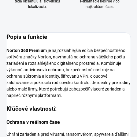
teda obsahujú aj slovenskú
Reklamácie riešime v čo
lokalizáciu.
najkratšom čase.
Popis a funkcie
Norton 360 Premium
je najrozsiahlejšia edícia bezpečnostného
softvéru značky Norton, navrhnutá na ochranu väčšieho počtu
zariadení a rozsiahlejšieho digitálneho prostredia. Kombinuje
výkonnú antivírusovú ochranu, bezpečnostné nástroje na
ochranu súkromia a identity, šifrovanú VPN, cloudové
zálohovanie a pokročilú rodičovskú kontrolu. Je ideálny pre rodiny
alebo malé firmy, ktoré potrebujú zabezpečiť viaceré zariadenia
naprieč rôznymi platformami.
Kľúčové vlastnosti:
Ochrana v reálnom čase
Chráni zariadenia pred vírusmi, ransomvérom, spyware a ďalšími