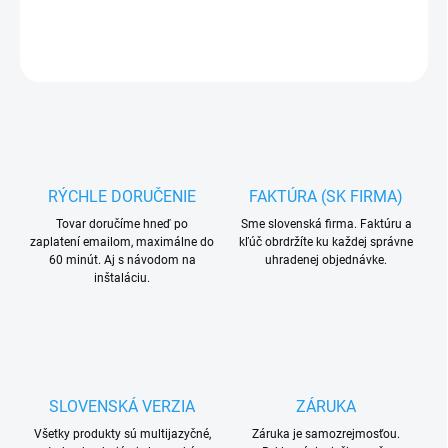
DETAILNÉ INFORMÁCIE
OPÝTAŤ SA
RÝCHLE DORUČENIE
FAKTÚRA (SK FIRMA)
Tovar doručíme hneď po
Sme slovenská firma. Faktúru a
zaplatení emailom, maximálne do
kľúč obrdržíte ku každej správne
60 minút. Aj s návodom na
uhradenej objednávke.
inštaláciu.
SLOVENSKÁ VERZIA
ZÁRUKA
Všetky produkty sú multijazyčné,
Záruka je samozrejmosťou.