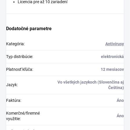
Licencia pre až 10 zariadení
Dodatočné parametre
Kategória
:
Antivírusy
Typ distribúcie
:
elektronická
Platnosť kľúča
:
12 mesiacov
Vo všetkých jazykoch (Slovenčina aj
Jazyk
:
Čeština)
Faktúra
:
Áno
Komerčné/firemné
Áno
využitie
: