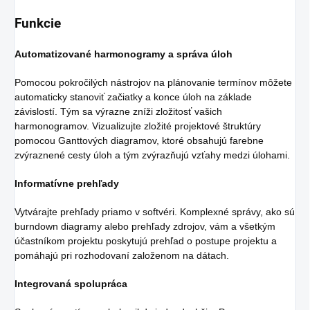
Funkcie
Automatizované harmonogramy a správa úloh
Pomocou pokročilých nástrojov na plánovanie termínov môžete
automaticky stanoviť začiatky a konce úloh na základe
závislostí. Tým sa výrazne zníži zložitosť vašich
harmonogramov. Vizualizujte zložité projektové štruktúry
pomocou Ganttových diagramov, ktoré obsahujú farebne
zvýraznené cesty úloh a tým zvýrazňujú vzťahy medzi úlohami.
Informatívne prehľady
Vytvárajte prehľady priamo v softvéri. Komplexné správy, ako sú
burndown diagramy alebo prehľady zdrojov, vám a všetkým
účastníkom projektu poskytujú prehľad o postupe projektu a
pomáhajú pri rozhodovaní založenom na dátach.
Integrovaná spolupráca