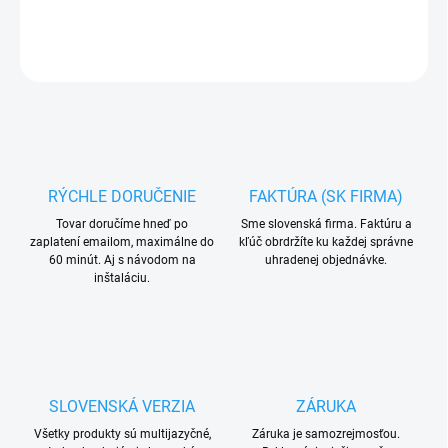
DETAILNÉ INFORMÁCIE
OPÝTAŤ SA
RÝCHLE DORUČENIE
FAKTÚRA (SK FIRMA)
Tovar doručíme hneď po
Sme slovenská firma. Faktúru a
zaplatení emailom, maximálne do
kľúč obrdržíte ku každej správne
60 minút. Aj s návodom na
uhradenej objednávke.
inštaláciu.
SLOVENSKÁ VERZIA
ZÁRUKA
Všetky produkty sú multijazyčné,
Záruka je samozrejmosťou.