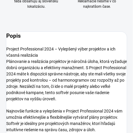
teda obsahujú aj slovenskú
Reklamácie riešime v čo
lokalizáciu.
najkratšom čase.
Popis
Project Professional 2024 – Vylepšený výber projektov a ich
včasná realizácia
Plánovanie a realizácia projektov je náročná úloha, ktorá vyžaduje
dobrú organizáciu a efektívny manažment. S Project Professional
2024 máte k dispozícii správne nástroje, aby ste mali všetky svoje
projekty pod kontrolou – od harmonogramov cez rozpočty až po
zdroje. Nezáleží na tom, či ide o malé projekty alebo veľké
podnikové kampane, tento softvér posunie vaše riadenie
projektov na vyššiu úroveň.
Najnovšie funkcie a vylepšenia v Project Professional 2024 vám
umožnia efektívnejšie a flexibilnejšie vytvárať plány projektov.
Softvér je ideálny pre projektových manažérov, ktorí hľadajú
intuitívne riešenie na správu času, zdrojov a úloh.