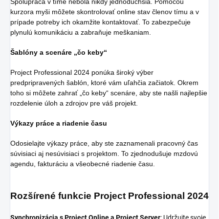
Spolupráca v tíme nebola nikdy jednoduchšia. Pomocou
kurzora myši môžete skontrolovať online stav členov tímu a v
prípade potreby ich okamžite kontaktovať. To zabezpečuje
plynulú komunikáciu a zabraňuje meškaniam.
Šablóny a scenáre „čo keby“
Project Professional 2024 ponúka široký výber
predpripravených šablón, ktoré vám uľahčia začiatok. Okrem
toho si môžete zahrať „čo keby“ scenáre, aby ste našli najlepšie
rozdelenie úloh a zdrojov pre váš projekt.
Výkazy práce a riadenie času
Odosielajte výkazy práce, aby ste zaznamenali pracovný čas
súvisiaci aj nesúvisiaci s projektom. To zjednodušuje mzdovú
agendu, fakturáciu a všeobecné riadenie času.
Rozšírené funkcie Project Professional 2024
Synchronizácia s Project Online a Project Server
: Udržujte svoje