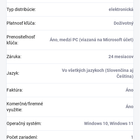
Typ distribúcie
:
elektronická
Platnosť kľúča
:
Doživotný
Prenositeľnosť
Áno, medzi PC (viazaná na Microsoft účet)
kľúča
:
Záruka
:
24 mesiacov
Vo všetkých jazykoch (Slovenčina aj
Jazyk
:
Čeština)
Faktúra
:
Áno
Komerčné/firemné
Áno
využitie
:
Operačný systém
:
Windows 10, Windows 11
Počet zariadení
:
1