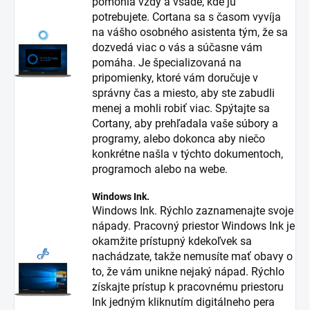
pomohla vždy a všade, kde ju
potrebujete. Cortana sa s časom vyvíja
na vášho osobného asistenta tým, že sa
dozvedá viac o vás a súčasne vám
pomáha. Je špecializovaná na
pripomienky, ktoré vám doručuje v
správny čas a miesto, aby ste zabudli
menej a mohli robiť viac. Spýtajte sa
Cortany, aby prehľadala vaše súbory a
programy, alebo dokonca aby niečo
konkrétne našla v týchto dokumentoch,
programoch alebo na webe.
Windows Ink.
Windows Ink. Rýchlo zaznamenajte svoje
nápady. Pracovný priestor Windows Ink je
okamžite prístupný kdekoľvek sa
nachádzate, takže nemusíte mať obavy o
to, že vám unikne nejaký nápad. Rýchlo
získajte prístup k pracovnému priestoru
Ink jedným kliknutím digitálneho pera