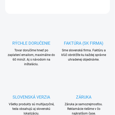
OPÝTAŤ SA
RÝCHLE DORUČENIE
FAKTÚRA (SK FIRMA)
Tovar doručíme hneď po
Sme slovenská firma. Faktúru a
zaplatení emailom, maximálne do
kľúč obrdržíte ku každej správne
60 minút. Aj s návodom na
uhradenej objednávke.
inštaláciu.
SLOVENSKÁ VERZIA
ZÁRUKA
Všetky produkty sú multijazyčné,
Záruka je samozrejmosťou.
teda obsahujú aj slovenskú
Reklamácie riešime v čo
lokalizáciu.
najkratšom čase.