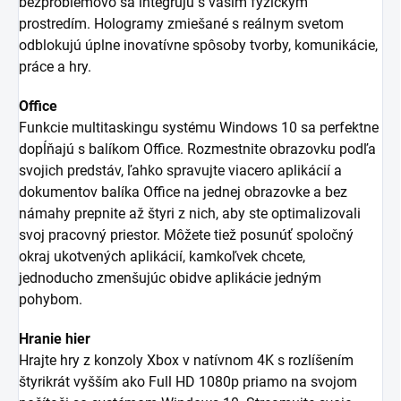
bezproblémovo sa integrujú s vaším fyzickým
prostredím. Hologramy zmiešané s reálnym svetom
odblokujú úplne inovatívne spôsoby tvorby, komunikácie,
práce a hry.
Office
Funkcie multitaskingu systému Windows 10 sa perfektne
dopĺňajú s balíkom Office. Rozmestnite obrazovku podľa
svojich predstáv, ľahko spravujte viacero aplikácií a
dokumentov balíka Office na jednej obrazovke a bez
námahy prepnite až štyri z nich, aby ste optimalizovali
svoj pracovný priestor. Môžete tiež posunúť spoločný
okraj ukotvených aplikácií, kamkoľvek chcete,
jednoducho zmenšujúc obidve aplikácie jedným
pohybom.
Hranie hier
Hrajte hry z konzoly Xbox v natívnom 4K s rozlíšením
štyrikrát vyšším ako Full HD 1080p priamo na svojom