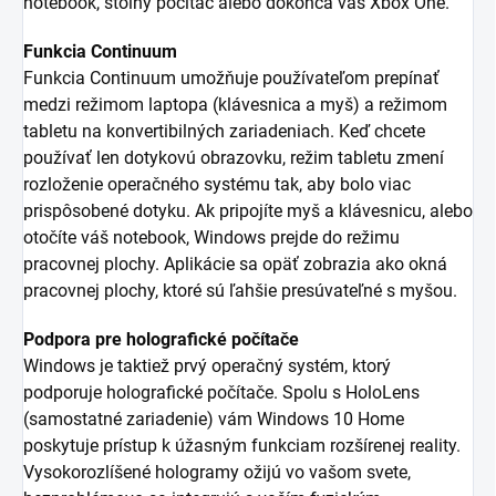
notebook, stolný počítač alebo dokonca váš Xbox One.
Funkcia Continuum
Funkcia Continuum umožňuje používateľom prepínať
medzi režimom laptopa (klávesnica a myš) a režimom
tabletu na konvertibilných zariadeniach. Keď chcete
používať len dotykovú obrazovku, režim tabletu zmení
rozloženie operačného systému tak, aby bolo viac
prispôsobené dotyku. Ak pripojíte myš a klávesnicu, alebo
otočíte váš notebook, Windows prejde do režimu
pracovnej plochy. Aplikácie sa opäť zobrazia ako okná
pracovnej plochy, ktoré sú ľahšie presúvateľné s myšou.
Podpora pre holografické počítače
Windows je taktiež prvý operačný systém, ktorý
podporuje holografické počítače. Spolu s HoloLens
(samostatné zariadenie) vám Windows 10 Home
poskytuje prístup k úžasným funkciam rozšírenej reality.
Vysokorozlíšené hologramy ožijú vo vašom svete,