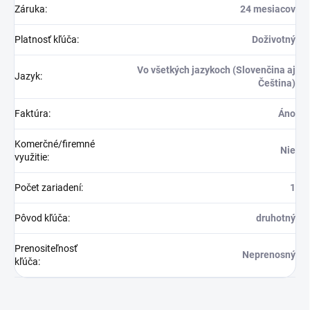
Záruka
:
24 mesiacov
Platnosť kľúča
:
Doživotný
Vo všetkých jazykoch (Slovenčina aj
Jazyk
:
Čeština)
Faktúra
:
Áno
Komerčné/firemné
Nie
využitie
:
Počet zariadení
:
1
Pôvod kľúča
:
druhotný
Prenositeľnosť
Neprenosný
kľúča
: