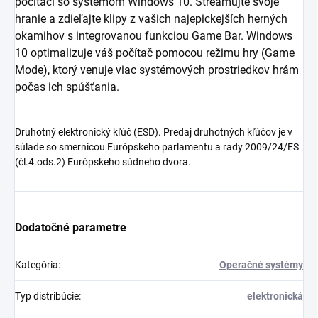
počítači so systémom Windows 10. Streamujte svoje
hranie a zdieľajte klipy z vašich najepickejších herných
okamihov s integrovanou funkciou Game Bar. Windows
10 optimalizuje váš počítač pomocou režimu hry (Game
Mode), ktorý venuje viac systémových prostriedkov hrám
počas ich spúšťania.
Druhotný elektronický kľúč (ESD). Predaj druhotných kľúčov je v
súlade so smernicou Európskeho parlamentu a rady 2009/24/ES
(čl.4.ods.2) Európskeho súdneho dvora.
Dodatočné parametre
Kategória
:
Operačné systémy
Typ distribúcie
:
elektronická