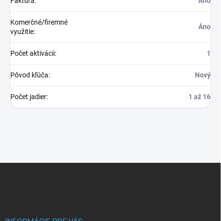
Faktúra
:
Áno
Komerčné/firemné
Áno
využitie
:
Počet aktivácii
:
1
Pôvod kľúča
:
Nový
Počet jadier
:
1 až 16
Z
á
p
ä
t