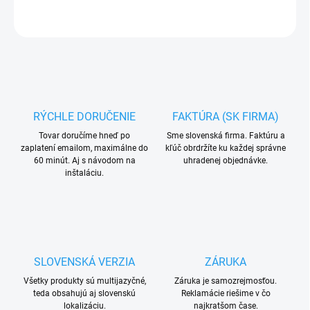
OPÝTAŤ SA
RÝCHLE DORUČENIE
FAKTÚRA (SK FIRMA)
Tovar doručíme hneď po
Sme slovenská firma. Faktúru a
zaplatení emailom, maximálne do
kľúč obrdržíte ku každej správne
60 minút. Aj s návodom na
uhradenej objednávke.
inštaláciu.
SLOVENSKÁ VERZIA
ZÁRUKA
Všetky produkty sú multijazyčné,
Záruka je samozrejmosťou.
teda obsahujú aj slovenskú
Reklamácie riešime v čo
lokalizáciu.
najkratšom čase.