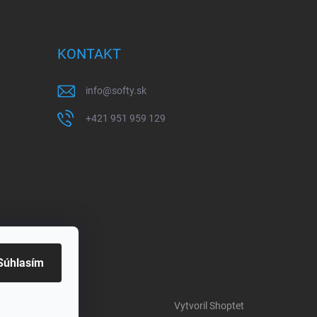
KONTAKT
info
@
softy.sk
+421 951 959 129
Súhlasím
Vytvoril Shoptet