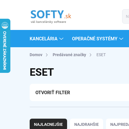
Prejsť
na
obsah
KANCELÁRIA
OPERAČNÉ SYSTÉMY
Domov
Predávané značky
ESET
ESET
OTVORIŤ FILTER
R
a
NAJLACNEJŠIE
NAJDRAHŠIE
NAJPRED
d