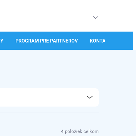
PRÁZDNY KOŠÍK
NÁKUPNÝ
KOŠÍK
DY
PROGRAM PRE PARTNEROV
KONTAKT
4
položiek celkom